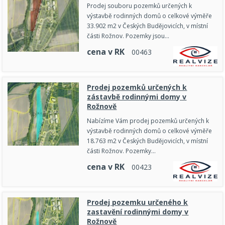
Prodej souboru pozemků určených k
výstavbě rodinných domů o celkové výměře
33.902 m2 v Českých Budějovicích, v místní
části Rožnov. Pozemky jsou…
cena v RK
0
0
4
6
3
Prodej pozemků určených k
zástavbě rodinnými domy v
Rožnově
Nabízíme Vám prodej pozemků určených k
výstavbě rodinných domů o celkové výměře
18.763 m2 v Českých Budějovicích, v místní
části Rožnov. Pozemky…
cena v RK
0
0
4
2
3
Prodej pozemku určeného k
zastavění rodinnými domy v
Rožnově