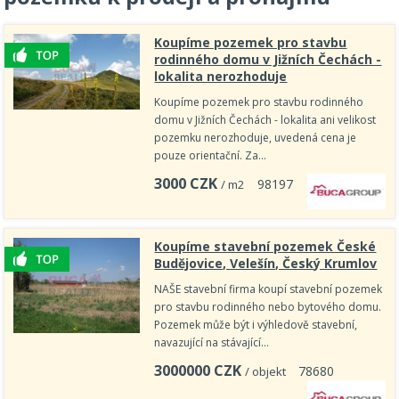
Koupíme pozemek pro stavbu
rodinného domu v Jižních Čechách -
lokalita nerozhoduje
Koupíme pozemek pro stavbu rodinného
domu v Jižních Čechách - lokalita ani velikost
pozemku nerozhoduje, uvedená cena je
pouze orientační. Za…
3000
CZK
9
8
1
9
7
/ m2
Koupíme stavební pozemek České
Budějovice, Velešín, Český Krumlov
NAŠE stavební firma koupí stavební pozemek
pro stavbu rodinného nebo bytového domu.
Pozemek může být i výhledově stavební,
navazující na stávající…
3000000
CZK
7
8
6
8
0
/ objekt