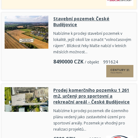
Stavební pozemek České
Budějovice
Nabízíme k prodeji stavební pozemek v
lokalitě, jejíž okolí lze označit "volnočasovým
rájem". Blízkost řeky Malše nabízí v letních
měsících možnost…
8490000
CZK
9
9
1
6
2
4
/ objekt
Prodej komerčního pozemku 1 261
m2, určený pro sportovní a
rekreační areál - České Budějovice
Nabízíme k prodeji pozemek dle územního
plánu vedený jako zastavitelné území pro
sportovní areály. Pozemek je vhodný pro
realizaci projektů…