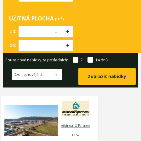
UŽITNÁ PLOCHA
2
(m
)
–
+
od:
–
+
do:
Pouze nové nabídky za posledních:
7
14
dnů.
Od nejnovějších
Atkinson & Partners
s.r.o.