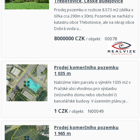
Třebotovice, České Budějovice
Prodej pozemku o rozloze 8.573 m2 (délka x
šířka cca 290m x 30m). Pozemek se nachází v
katastru obce Třebotovice, ale na okraji obce
Dobrá voda u…
8000000
CZK
0
0
0
7
8
/ objekt
Prodej komerčního pozemku
1 035 m
Nabízíme Vám parcelu o výměře 1035 m2 v
Pražské ulici vhodnou pro výstavbu
činžovního domu nebo obchodní či
kancelářské budovy. V územním plánu je…
1
CZK
N
0
0
0
4
9
/ objekt
Prodej komerčního pozemku
1 965 m