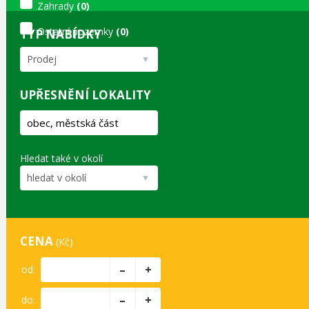
Zahrady
(0)
Ostatní pozemky
(0)
TYP NABÍDKY
Sady, vinice
(0)
Prodej
UPŘESNĚNÍ LOKALITY
Hledat také v okolí
hledat v okolí
CENA
(Kč)
–
+
od:
–
+
do: