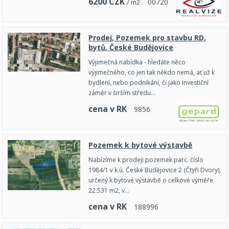
6200
CZK
0
0
7
2
0
/ m2
Prodej, Pozemek pro stavbu RD,
bytů, České Budějovice
Výjimečná nabídka - hledáte něco
výjimečného, co jen tak někdo nemá, ať už k
bydlení, nebo podnikání, či jako investiční
záměr v širším středu…
cena v RK
9
8
5
6
Pozemek k bytové výstavbě
Nabízíme k prodeji pozemek parc. číslo
1984/1 v k.ú. České Budějovice 2 (Čtyři Dvory),
určený k bytové výstavbě o celkové výměře
22.531 m2, v…
cena v RK
1
8
8
9
9
6