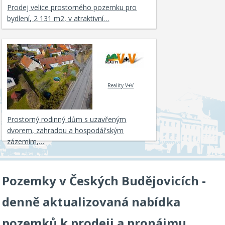
Prodej velice prostorného pozemku pro
bydlení, 2 131 m2, v atraktivní…
Reality V+V
Prostorný rodinný dům s uzavřeným
dvorem, zahradou a hospodářským
zázemím,…
Pozemky v Českých Budějovicích -
denně aktualizovaná nabídka
pozemků k prodeji a pronájmu