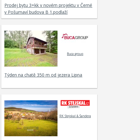
Prodej bytu 3+kk v novém projektu v Černé
v Pošumaví budova B 1.podlaží
Buca group
Týden na chatě 350 m od jezera Lipna
RK Stejskal & Šandera