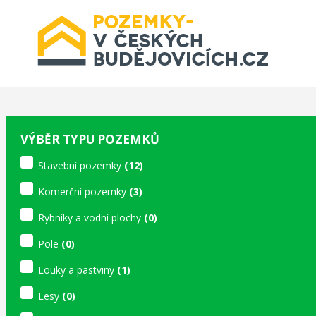
VÝBĚR TYPU POZEMKŮ
Stavební pozemky
(12)
Komerční pozemky
(3)
Rybníky a vodní plochy
(0)
Pole
(0)
Louky a pastviny
(1)
Lesy
(0)