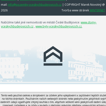
mail:
info@pozemky-vceskychbudejovicich.cz
| COPYRIGHT Marek Novotný @
2026
Tvorba www stránek
WINTERNET
Nabízíme také jiné nemovitosti ve městě České Budějovice:
www.domy-
vceskychbudejovicich.cz
,
www.byty-vceskychbudejovicich.cz
,
Tento web používá cookies a skriptování za účelem jeho vylepšování a zajišťování lepších služe
na těchto stránkách. Používáním našich webových stránek nebo poskytnutím jakýchkoli svýc
osobních údajů vyjadřujete zřejmý souhlas s tím, abychom veškeré vámi poskytnuté osobní úda
zpracovali způsobem a za účely v souladu s platnými právními předpisy upravujícími ochranu