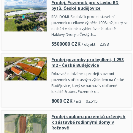
Prodej, Pozemek pro stavbu RD,
bytů, České Budějovice
REALDOMUS nabízí k prodeji stavební
pozemek o celkové výměře 1008 m2, který se
nachází v klidné a vyhledávané lokalitě
Haklovy Dvory u Českých…
5500000
CZK
2
3
9
8
/ objekt
Prodej pozemky pro bydlení, 1 253
m2 - České Budějovice
Exluzivně nabízíme k prodeji stavební
pozemek s překrásným výhledem na České
Budějovice, který se nachází v oblíbené
lokalitě Srubec. Pozemek o…
8000
CZK
0
2
5
1
5
/ m2
Prodej souboru pozemků určených
k zástavbě rodinnými domy v
Rožnově