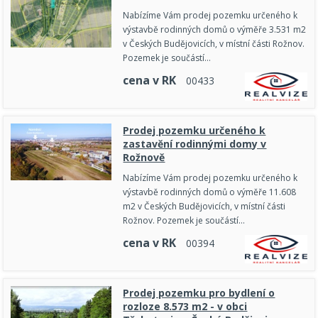
Nabízíme Vám prodej pozemku určeného k
výstavbě rodinných domů o výměře 3.531 m2
v Českých Budějovicích, v místní části Rožnov.
Pozemek je součástí…
cena v RK
0
0
4
3
3
Prodej pozemku určeného k
zastavění rodinnými domy v
Rožnově
Nabízíme Vám prodej pozemku určeného k
výstavbě rodinných domů o výměře 11.608
m2 v Českých Budějovicích, v místní části
Rožnov. Pozemek je součástí…
cena v RK
0
0
3
9
4
Prodej pozemku pro bydlení o
rozloze 8.573 m2 - v obci