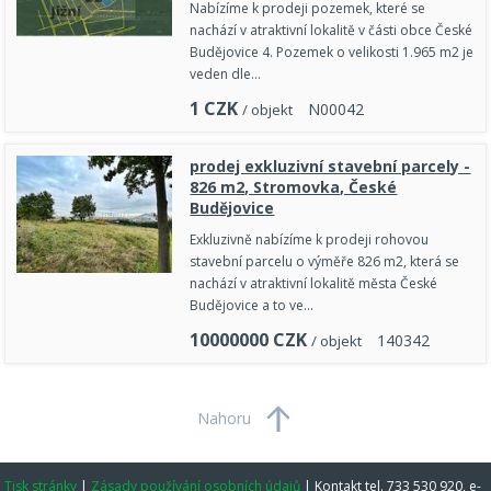
Nabízíme k prodeji pozemek, které se
nachází v atraktivní lokalitě v části obce České
Budějovice 4. Pozemek o velikosti 1.965 m2 je
veden dle…
1
CZK
N
0
0
0
4
2
/ objekt
prodej exkluzivní stavební parcely -
826 m2, Stromovka, České
Budějovice
Exkluzivně nabízíme k prodeji rohovou
stavební parcelu o výměře 826 m2, která se
nachází v atraktivní lokalitě města České
Budějovice a to ve…
10000000
CZK
1
4
0
3
4
2
/ objekt
Nahoru
Tisk stránky
|
Zásady používání osobních údajů
|
Kontakt tel. 733 530 920, e-