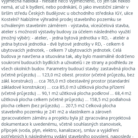
Výjimečná nabídka - hledáte něco výjimečného, co jen tak někdo
nemá, ať už k bydlení, nebo podnikání, či jako investiční záměr v
širším středu Českých Budějovic u obchodního střediska IGY, ulice
Kostelní? Nabízíme výhradně prodej stavebního pozemku se
schváleným stavebním záměrem - výstavba, víceúčelová stavba,
atelier s možností výstavby budovy za účelem následného využití
(možný výběr): - atelier, - jedna bytová jednotka v RD, - ateliér a
jedna bytová jednotka - dvě bytové jednotky v RD, - celkem 6
ubytovacích jednotek, - celkem 7 ubytovacích jednotek. Celá
budova je navržena a situována tak, aby bylo maximálně dodrženo
soukromí budoucích bydlících a uživatelů i ze strany a podhledu ze
všech okolních budov. Parametry budoucí stavby: zastavěná plocha
(včetně průjezdu) … 123,0 m2 obest. prostor (včetně průjezdu, bez
zákl. konstrukcí) … cca 765,0 m3 obestavěný prostor (standardní
základové konstrukce) … cca 85,0 m3 užitková plocha přízemí
(včetně průjezdu) … 90,1 m2 užitková plocha podkroví … 68,4 m2
užitková plocha celkem (včetně průjezdu) … 158,5 m2 podlahová
plocha celkem (bez průjezdu) … 207,5 m2 Celková plocha
stavebního pozemku je 241 m2 a vlastníkem a zároveň
zpracovatelem záměru a projektu byla již zpracována projektová
dokumentace k uvedenému, včetně souhlasných stanovisek,
přípojek (voda, plyn, elektro, kanalizace), smluv a vyjádření
potřebných k následnému vydání stavebního povolení, naposledy -