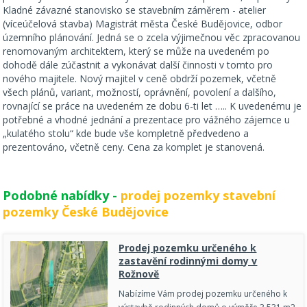
Kladné závazné stanovisko se stavebním záměrem - atelier
(víceúčelová stavba) Magistrát města České Budějovice, odbor
územního plánování. Jedná se o zcela výjimečnou věc zpracovanou
renomovaným architektem, který se může na uvedeném po
dohodě dále zúčastnit a vykonávat další činnosti v tomto pro
nového majitele. Nový majitel v ceně obdrží pozemek, včetně
všech plánů, variant, možností, oprávnění, povolení a dalšího,
rovnající se práce na uvedeném ze dobu 6-ti let ….. K uvedenému je
potřebné a vhodné jednání a prezentace pro vážného zájemce u
„kulatého stolu“ kde bude vše kompletně předvedeno a
prezentováno, včetně ceny. Cena za komplet je stanovená.
Podobné nabídky -
prodej pozemky stavební
pozemky České Budějovice
Prodej pozemku určeného k
zastavění rodinnými domy v
Rožnově
Nabízíme Vám prodej pozemku určeného k