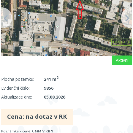
Aktivní
2
Plocha pozemku:
241 m
Evidenční číslo:
9856
Aktualizace dne:
05.08.2026
Cena: na dotaz v RK
Poznámka k ceně:
Cena v RK 1