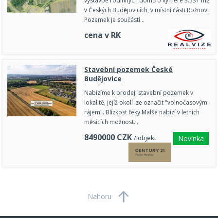
výstavbě rodinných domů o výměře 3.531 m2
v Českých Budějovicích, v místní části Rožnov.
Pozemek je součástí…
cena v RK
Stavební pozemek České
Budějovice
Nabízíme k prodeji stavební pozemek v
lokalitě, jejíž okolí lze označit "volnočasovým
rájem". Blízkost řeky Malše nabízí v letních
měsících možnost…
8490000
CZK
/ objekt
Novinka
Nahoru