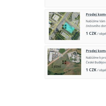
Prodej kom
Nabízíme Vám p
činžovního do
1
CZK
/ obje
Prodej kom
Nabízíme k prod
České Budějovi
1
CZK
/ obje