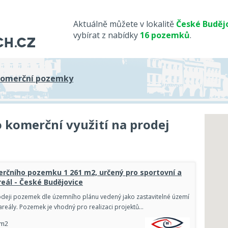
Aktuálně můžete v lokalitě
České Buděj
vybírat z nabídky
16 pozemků
.
omerční pozemky
komerční využití na prodej
rčního pozemku 1 261 m2, určený pro sportovní a
reál - České Budějovice
deji pozemek dle územního plánu vedený jako zastavitelné území
areály. Pozemek je vhodný pro realizaci projektů…
 m2