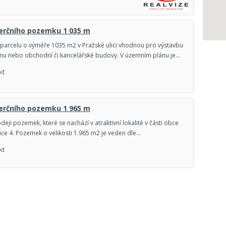
erčního pozemku 1 035 m
arcelu o výměře 1035 m2 v Pražské ulici vhodnou pro výstavbu
mu nebo obchodní či kancelářské budovy. V územním plánu je…
kt
erčního pozemku 1 965 m
eji pozemek, které se nachází v atraktivní lokalitě v části obce
ce 4. Pozemek o velikosti 1.965 m2 je veden dle…
kt