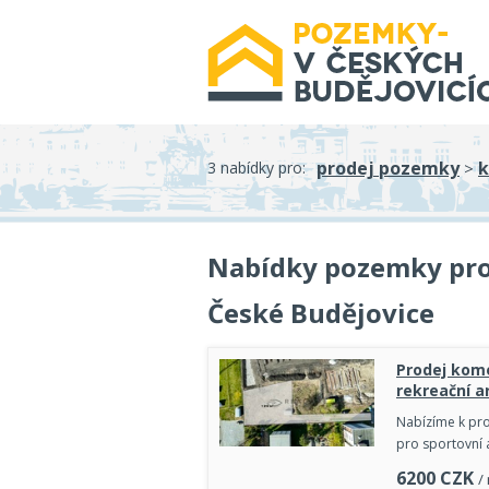
prodej pozemky
k
3 nabídky pro:
>
Nabídky pozemky pro 
České Budějovice
Prodej kome
rekreační a
Nabízíme k pro
pro sportovní 
6200
CZK
/